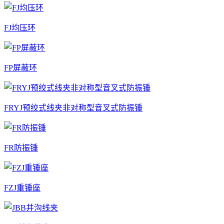
FJ均压环
FP屏蔽环
FRYJ预绞式线夹非对称型音叉式防振锤
FR防振锤
FZJ重锤座