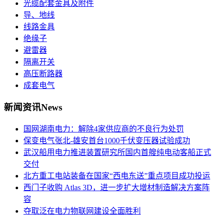
光缆配套金具及附件
导、地线
线路金具
绝缘子
避雷器
隔离开关
高压断路器
成套电气
新闻资讯
News
国网湖南电力：解除4家供应商的不良行为处罚
保变电气张北-雄安首台1000千伏变压器试验成功
武汉船用电力推进装置研究所国内首艘纯电动客船正式
交付
北方重工电站装备在国家“西电东送”重点项目成功投运
西门子收购 Atlas 3D，进一步扩大增材制造解决方案阵
容
夺取泛在电力物联网建设全面胜利