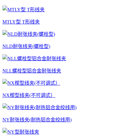
MTLY型 T形线夹
NLD耐张线夹(螺栓型)
NLL螺栓型铝合金耐张线夹
NX楔型线夹(不可调式）
NY耐张线夹(耐热铝合金绞线用)