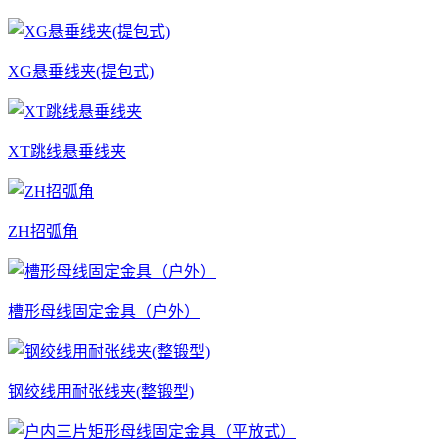
XG悬垂线夹(提包式)
XT跳线悬垂线夹
ZH招弧角
槽形母线固定金具（户外）
钢绞线用耐张线夹(整锻型)