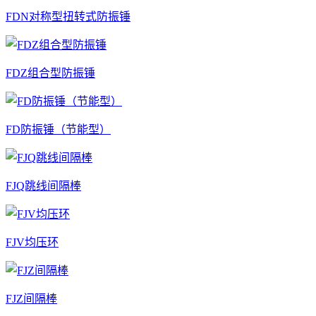
FDN对称型扭转式防振锤
FDZ组合型防振锤
FD防振锤（节能型）
FJQ跳线间隔棒
FJV均压环
FJZ间隔棒