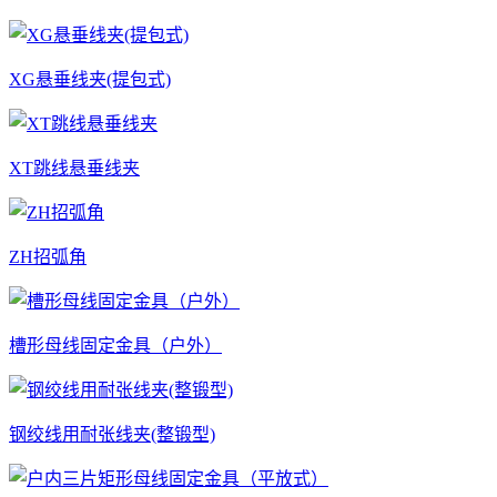
XG悬垂线夹(提包式)
XT跳线悬垂线夹
ZH招弧角
槽形母线固定金具（户外）
钢绞线用耐张线夹(整锻型)