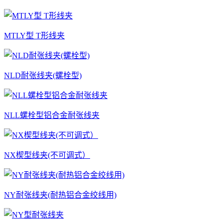
MTLY型 T形线夹
NLD耐张线夹(螺栓型)
NLL螺栓型铝合金耐张线夹
NX楔型线夹(不可调式）
NY耐张线夹(耐热铝合金绞线用)