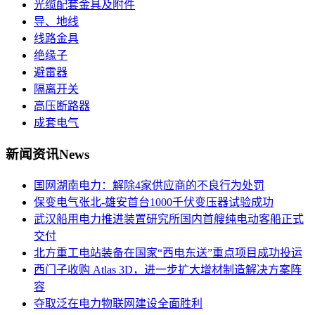
光缆配套金具及附件
导、地线
线路金具
绝缘子
避雷器
隔离开关
高压断路器
成套电气
新闻资讯
News
国网湖南电力：解除4家供应商的不良行为处罚
保变电气张北-雄安首台1000千伏变压器试验成功
武汉船用电力推进装置研究所国内首艘纯电动客船正式
交付
北方重工电站装备在国家“西电东送”重点项目成功投运
西门子收购 Atlas 3D，进一步扩大增材制造解决方案阵
容
夺取泛在电力物联网建设全面胜利