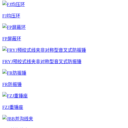
FJ均压环
FP屏蔽环
FRYJ预绞式线夹非对称型音叉式防振锤
FR防振锤
FZJ重锤座