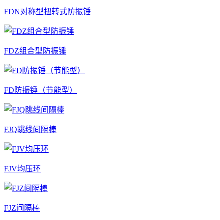
FDN对称型扭转式防振锤
FDZ组合型防振锤
FD防振锤（节能型）
FJQ跳线间隔棒
FJV均压环
FJZ间隔棒